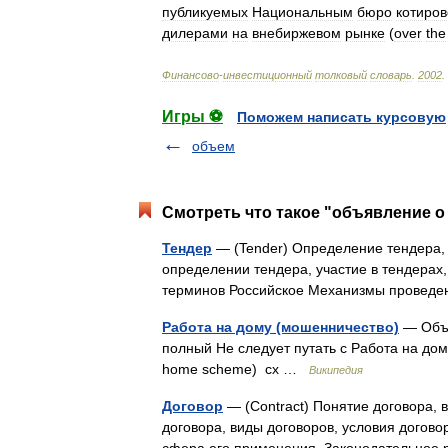
публикуемых
Национальным
бюро
котиров
дилерами
на
внебиржевом
рынке
(
over
the
Финансово
-
инвестиционный
толковый
словарь
.
2002
.
Игры ⚽
Поможем написать курсовую
объем
Смотреть что такое "объявление о
Тендер
— (Tender) Определение тендера,
определении тендера, участие в тендера
терминов Российское Механизмы провед
Работа на дому (мошенничество)
— Объя
полный Не следует путать с Работа на дом
home scheme) сх …
Википедия
Договор
— (Contract) Понятие договора, 
договора, виды договоров, условия догов