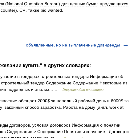
ок
(
National
Quotation
Bureau
)
для
ценных
бумаг
,
продающихся
counter
).
См
.
также
bid
wanted
.
объявленные, но не выплаченные дивиденды
 желании купить" в других словарях:
 участие в тендерах, строительные тендеры Информация об
х, строительный тендер Содержание Содержание Некоторые из
ения подрядных и анализ… …
Энциклопедия инвестора
вление обещает 2000$ за неполный рабочий день и 6000$ за
у законный способ заработка. Работа на дому (англ. work at
виды договоров, условия договоров Информация о понятии
оров Содержание > Содержание Понятие и значение . Договор и