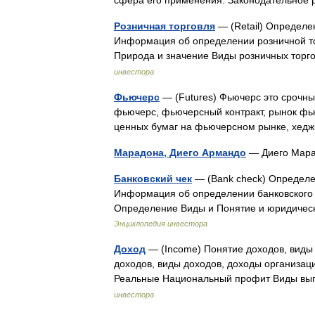
сфера его применения. Законодательное
Розничная торговля
— (Retail) Определе
Информация об определении розничной т
Природа и значение Виды розничных то
инвестора
Фьючерс
— (Futures) Фьючерс это срочный
фьючерс, фьючерсный контракт, рынок фь
ценных бумаг на фьючерсном рынке, хе
Марадона, Диего Армандо
— Диего Ма
Банковский чек
— (Bank check) Определен
Информация об определении банковского 
Определение Виды и Понятие и юридиче
Энциклопедия инвестора
Доход
— (Income) Понятие доходов, виды
доходов, виды доходов, доходы организа
Реальные Национальный профит Виды в
инвестора