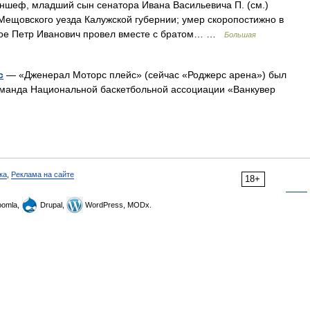
ншеф, младший сын сенатора Ивана Васильевича П. (см.)
 Мещовского уезда Калужской губернии; умер скоропостижно в
 свое Петр Иванович провел вместе с братом… …
Большая
с
— «Дженерал Моторс плейс» (сейчас «Роджерс арена») был
манда Национальной баскетбольной ассоциации «Ванкувер
ка
,
Реклама на сайте
18+
omla,
Drupal,
WordPress, MODx.