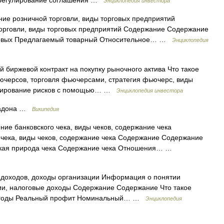
 регулирование соглашения …
Энциклопедия инвестора
ние розничной торговли, виды торговых предприятий
орговли, виды торговых предприятий Содержание Содержание
рговых Предлагаемый товарный Относительное… …
Энциклопедия
 биржевой контракт на покупку рыночного актива Что такое
ючерсов, торговля фьючерсами, стратегия фьючерс, виды
джирование рисков с помощью… …
Энциклопедия инвестора
радона …
Википедия
ие банковского чека, виды чеков, содержание чека
чека, виды чеков, содержание чека Содержание Содержание
ская природа чека Содержание чека Отношения… …
 доходов, доходы организации Информация о понятии
ции, налоговые доходы Содержание Содержание Что такое
ыгоды Реальный профит Номинальный… …
Энциклопедия