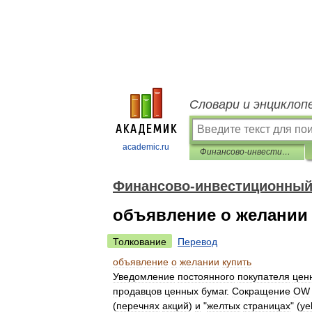
Словари и энциклоп
academic.ru
Финансово-инвестиционный толковый словарь
Финансово-инвестиционный
объявление о желании
Толкование
Перевод
объявление
о
желании
купить
Уведомление
постоянного
покупателя
цен
продавцов
ценных
бумаг
.
Сокращение
ОW
(
перечнях
акций
)
и
"
желтых
страницах
" (
ye