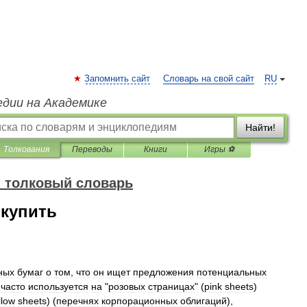
Запомнить сайт
Словарь на свой сайт
RU
едии на Академике
Найти!
Толкования
Переводы
Книги
Игры ⚽
 толковый словарь
 купить
ных
бумаг
о
том
,
что
он
ищет
предложения
потенциальных
часто
используется
на
"
розовых
страницах
" (
pink
sheets
)
llow
sheets
) (
перечнях
корпорационных
облигаций
),