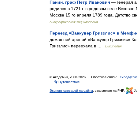
Панин, граф Петр Иванович
— генерал а
родился в 1721 г. в родовом селе Везовне
Москве 15 го апреля 1789 года. Детство
биографическая энциклопедия
Переезд «Ванкувер Гриззлис» в Мемфи
домашней ареной «Ванкувер Гриззлис» Ко
Гриззлис» переехала в …
Википедия
© Академик, 2000-2026
Обратная связь:
Техподдерж
👣 Путешествия
Экспорт словарей на сайты
, сделанные на PHP,
Jo